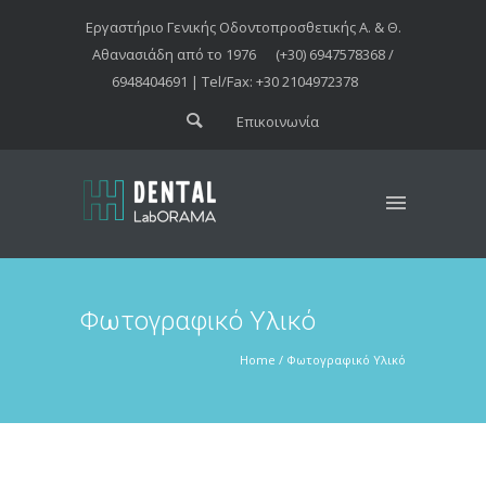
Εργαστήριο Γενικής Οδοντοπροσθετικής Α. & Θ.
Αθανασιάδη από το 1976
(+30) 6947578368 /
6948404691 | Tel/Fax: +30 2104972378
Επικοινωνία
Φωτογραφικό Υλικό
Home
/
Φωτογραφικό Υλικό