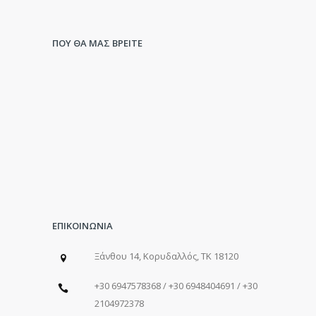
ΠΟΥ ΘΑ ΜΑΣ ΒΡΕΙΤΕ
ΕΠΙΚΟΙΝΩΝΙΑ
Ξάνθου 14, Κορυδαλλός, ΤΚ 18120
+30 6947578368 / +30 6948404691 / +30
2104972378