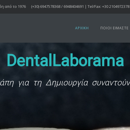
δη από το 1976
(+30) 6947578368 / 6948404691 | Tel/Fax: +30 2104972378
ΑΡΧΙΚΉ
ΠΟΙΟΙ ΕΊΜΑΣΤΕ
DentalLaborama
άπη για τη Δημιουργία συναντού