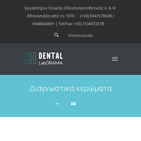
Εργαστήριο Γενικής Οδοντοπροσθετικής Α. & Θ.
Αθανασιάδη από το 1976
(+30) 6947578368 /
6948404691 | Tel/Fax: +30 2104972378
Επικοινωνία
Διαγνωστικά κερώματα