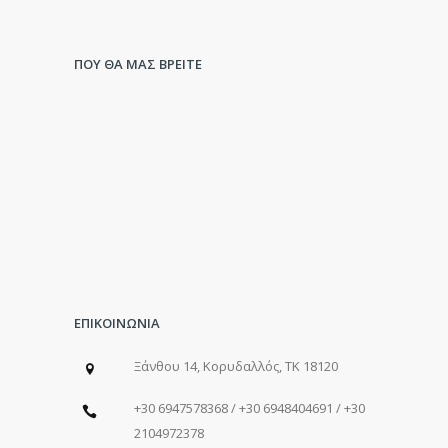
ΠΟΥ ΘΑ ΜΑΣ ΒΡΕΙΤΕ
ΕΠΙΚΟΙΝΩΝΙΑ
Ξάνθου 14, Κορυδαλλός, ΤΚ 18120
+30 6947578368 / +30 6948404691 / +30
2104972378