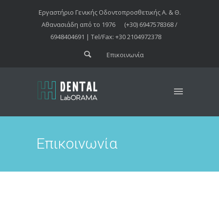
Εργαστήριο Γενικής Οδοντοπροσθετικής Α. & Θ.
Αθανασιάδη από το 1976
(+30) 6947578368 /
6948404691 | Tel/Fax: +30 2104972378
Επικοινωνία
Επικοινωνία