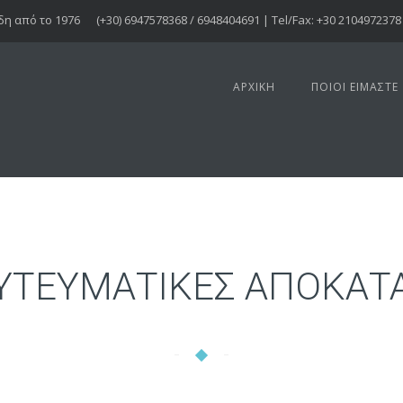
δη από το 1976
(+30) 6947578368 / 6948404691 | Tel/Fax: +30 2104972378
ΑΡΧΙΚΉ
ΠΟΙΟΙ ΕΊΜΑΣΤΕ
ΥΤΕΥΜΑΤΙΚΕΣ ΑΠΟΚΑΤΑ