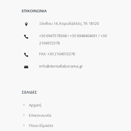
ΕΠΙΚΟΙΝΩΝΙΑ
Ξάνθου 14, Κορυδαλλός, ΤΚ 18120
+30 6947578368 / +30 6948404691 / +30
2104972378
FAX: +30 2104972378
info@dentallaborama.gr
ΣΕΛΙΔΕΣ
Αρχική
Επικοινωνία
Ποιοι Είμαστε