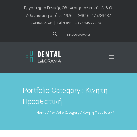
Εργαστήριο Γενικής Οδοντοπροσθετικής Α. & Θ.
Αθανασιάδη από το 1976
(+30) 6947578368 /
6948404691 | Tel/Fax: +30 2104972378
Επικοινωνία
Portfolio Category : Κινητή
Προσθετική
Home
/ Portfolio Category /
Κινητή Προσθετική