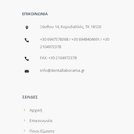
ΕΠΙΚΟΙΝΩΝΙΑ
Ξάνθου 14, Κορυδαλλός, ΤΚ 18120
+30 6947578368 / +30 6948404691 / +30
2104972378
FAX: +30 2104972378
info@dentallaborama.gr
ΣΕΛΙΔΕΣ
Αρχική
Επικοινωνία
Ποιοι Είμαστε