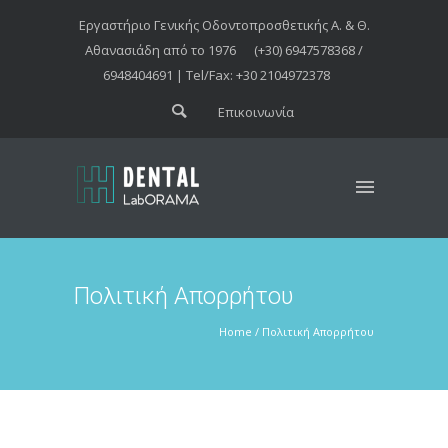
Εργαστήριο Γενικής Οδοντοπροσθετικής Α. & Θ.
Αθανασιάδη από το 1976
(+30) 6947578368 /
6948404691 | Tel/Fax: +30 2104972378
Επικοινωνία
Πολιτική Απορρήτου
Home
/
Πολιτική Απορρήτου